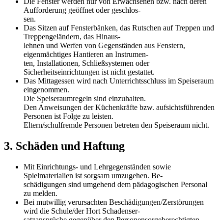
Die Fenster werden nur von Erwachsenen bzw. nach deren
Aufforderung geöffnet oder geschlos-
sen.
Das Sitzen auf Fensterbänken, das Rutschen auf Treppen und
Treppengeländern, das Hinaus-
lehnen und Werfen von Gegenständen aus Fenstern,
eigenmächtiges Hantieren an Instrumen-
ten, Installationen, Schließsystemen oder
Sicherheitseinrichtungen ist nicht gestattet.
Das Mittagessen wird nach Unterrichtsschluss im Speiseraum
eingenommen.
Die Speiseraumregeln sind einzuhalten.
Den Anweisungen der Küchenkräfte bzw. aufsichtsführenden
Personen ist Folge zu leisten.
Eltern/schulfremde Personen betreten den Speiseraum nicht.
3. Schäden und Haftung
Mit Einrichtungs- und Lehrgegenständen sowie
Spielmaterialien ist sorgsam umzugehen. Be-
schädigungen sind umgehend dem pädagogischen Personal
zu melden.
Bei mutwillig verursachten Beschädigungen/Zerstörungen
wird die Schule/der Hort Schadenser-
satzansprüche gegenüber den Personensorgeberechtigten