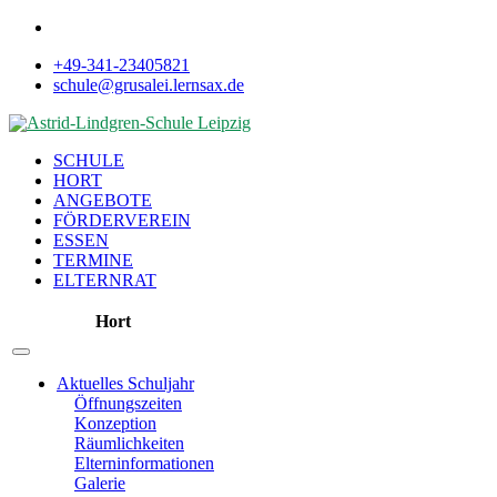
+49-341-23405821
schule@grusalei.lernsax.de
SCHULE
HORT
ANGEBOTE
FÖRDERVEREIN
ESSEN
TERMINE
ELTERNRAT
Hort
Aktuelles Schuljahr
Öffnungszeiten
Konzeption
Räumlichkeiten
Elterninformationen
Galerie